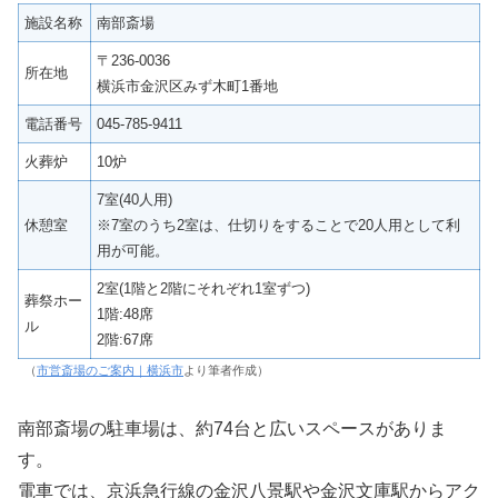
施設名称
南部斎場
〒236-0036
所在地
横浜市金沢区みず木町1番地
電話番号
045-785-9411
火葬炉
10炉
7室(40人用)
休憩室
※7室のうち2室は、仕切りをすることで20人用として利
用が可能。
2室(1階と2階にそれぞれ1室ずつ)
葬祭ホー
1階:48席
ル
2階:67席
（
市営斎場のご案内｜横浜市
より筆者作成）
南部斎場の駐車場は、約74台と広いスペースがありま
す。
電車では、京浜急行線の金沢八景駅や金沢文庫駅からアク