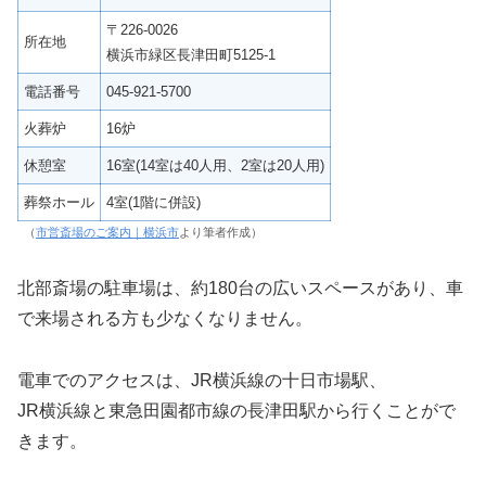
〒226-0026
所在地
横浜市緑区長津田町5125-1
電話番号
045-921-5700
火葬炉
16炉
休憩室
16室(14室は40人用、2室は20人用)
葬祭ホール
4室(1階に併設)
（
市営斎場のご案内｜横浜市
より筆者作成）
北部斎場の駐車場は、約180台の広いスペースがあり、車
で来場される方も少なくなりません。
電車でのアクセスは、JR横浜線の十日市場駅、
JR横浜線と東急田園都市線の長津田駅から行くことがで
きます。