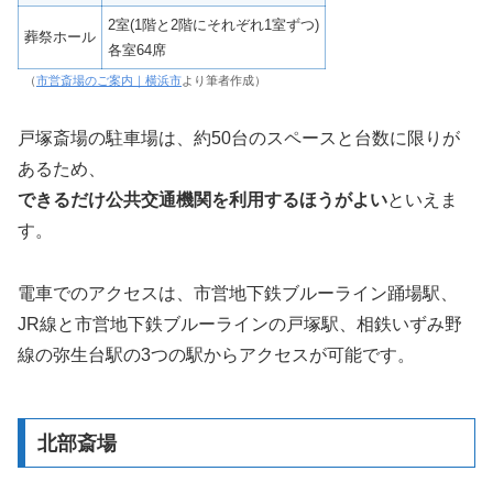
2室(1階と2階にそれぞれ1室ずつ)
葬祭ホール
各室64席
（
市営斎場のご案内｜横浜市
より筆者作成）
戸塚斎場の駐車場は、約50台のスペースと台数に限りが
あるため、
できるだけ公共交通機関を利用するほうがよい
といえま
す。
電車でのアクセスは、市営地下鉄ブルーライン踊場駅、
JR線と市営地下鉄ブルーラインの戸塚駅、相鉄いずみ野
線の弥生台駅の3つの駅からアクセスが可能です。
北部斎場