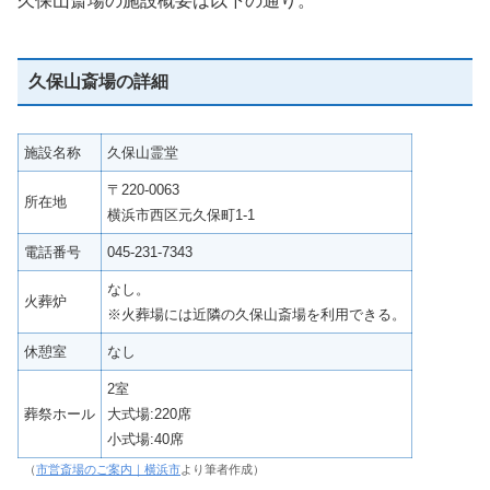
久保山斎場の施設概要は以下の通り。
久保山斎場の詳細
施設名称
久保山霊堂
〒220-0063
所在地
横浜市西区元久保町1-1
電話番号
045-231-7343
なし。
火葬炉
※火葬場には近隣の久保山斎場を利用できる。
休憩室
なし
2室
葬祭ホール
大式場:220席
小式場:40席
（
市営斎場のご案内｜横浜市
より筆者作成）